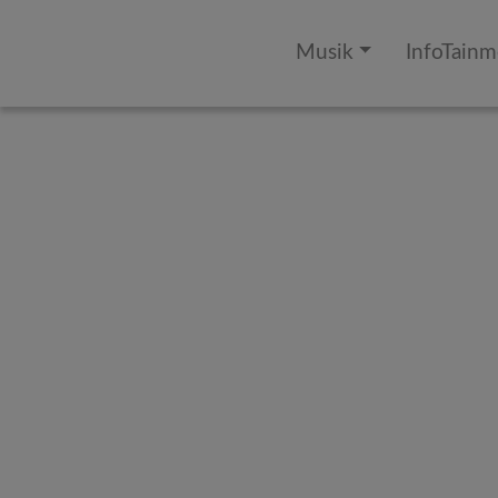
Musik
InfoTainm
Zeitsteu
Beschall