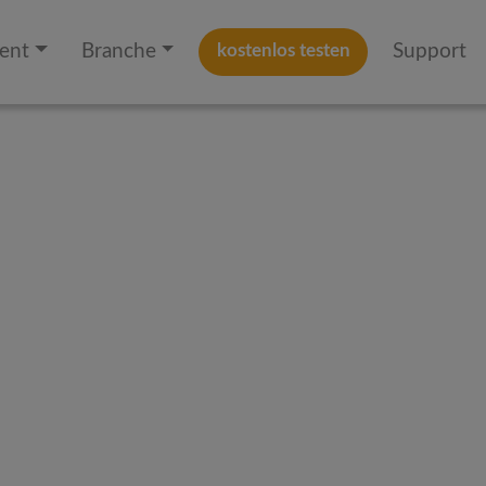
kostenlos testen
ent
Branche
Support
erung & Multi-
ung